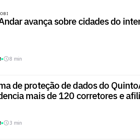
OBI
ndar avança sobre cidades do inter
t
8 min
ma de proteção de dados do Quint
encia mais de 120 corretores e afil
t
3 min