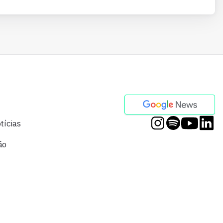
tícias
ão