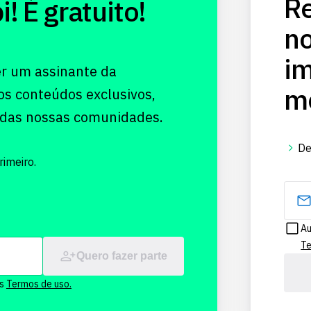
Re
 É gratuito!
no
im
er um assinante da
me
os conteúdos exclusivos,
 das nossas comunidades.
De
imeiro.
Au
Te
Quero fazer parte
os
Termos de uso.