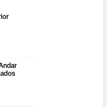
ior
oAndar
iados