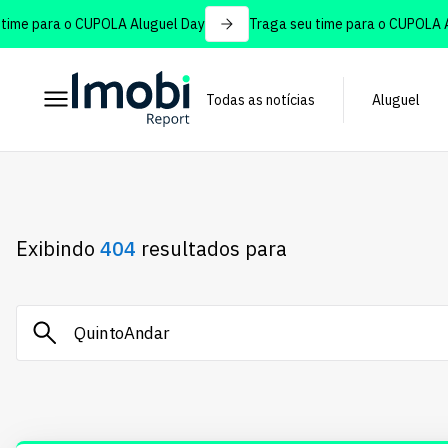
 para o CUPOLA Aluguel Day
Traga seu time para o CUPOLA Alugu
Todas as notícias
Aluguel
Exibindo
404
resultados para