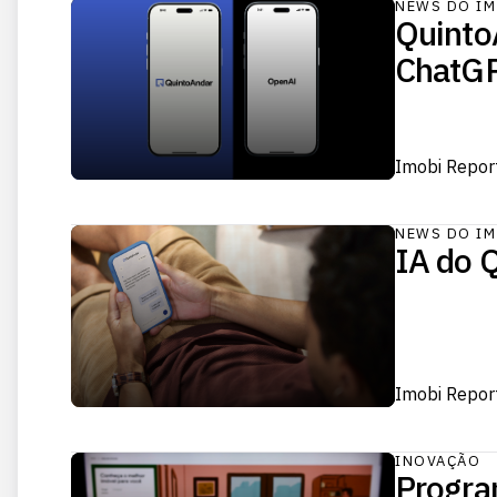
NEWS DO IM
Quinto
ChatG
Imobi Repor
NEWS DO IM
IA do Q
Imobi Repor
INOVAÇÃO
Progra