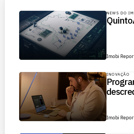
NEWS DO IM
QuintoA
Imobi Repor
INOVAÇÃO
Progra
descred
Imobi Repor