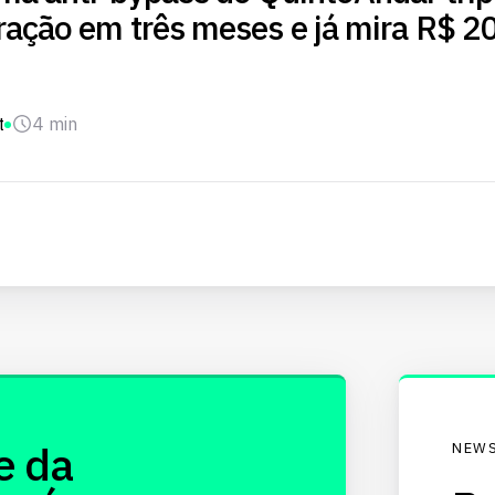
ração em três meses e já mira R$ 
t
4 min
e da
NEWS