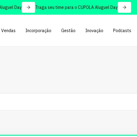
el Day
Traga seu time para o CUPOLA Aluguel Day
Vendas
Incorporação
Gestão
Inovação
Podcasts