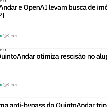
OBI
Andar e OpenAI levam busca de imó
PT
t
9 min
OBI
uintoAndar otimiza rescisão no alug
t
9 min
ma anti-bypass do QuintoAndar trip