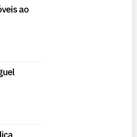
veis ao
uel​
lica