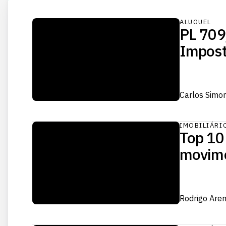
ALUGUEL
PL 709
Impost
Carlos Simo
IMOBILIÁRI
Top 10
movime
Rodrigo Are