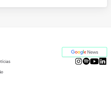
tícias
ão