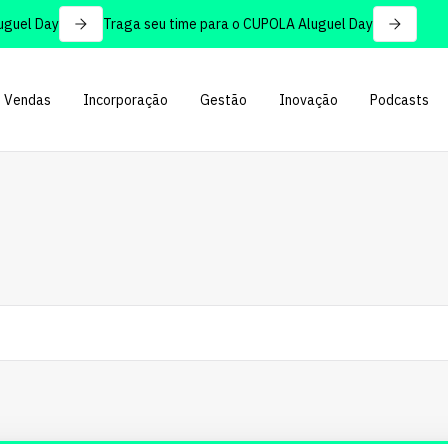
l Day
Traga seu time para o CUPOLA Aluguel Day
Vendas
Incorporação
Gestão
Inovação
Podcasts