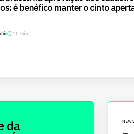
nos: é benéfico manter o cinto apert
obi
10 min
e da
NEWS