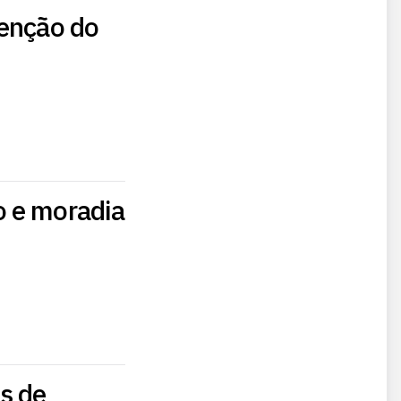
tenção do
o e moradia
s de