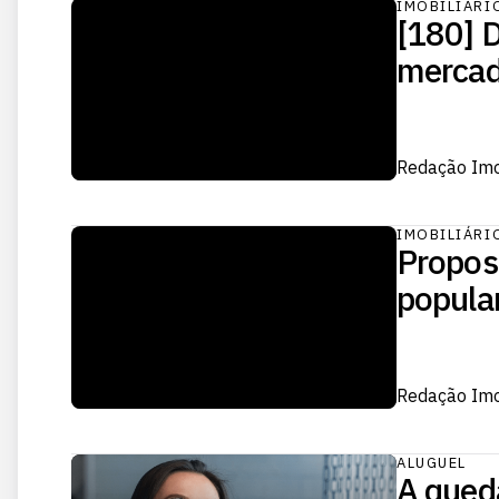
IMOBILIÁRI
[180] 
mercad
Redação Im
IMOBILIÁRI
Propos
popula
Redação Im
ALUGUEL
A qued