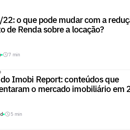
/22: o que pode mudar com a reduç
o de Renda sobre a locação?
n
7 min
O
 do Imobi Report: conteúdos que
ntaram o mercado imobiliário em 
nd
5 min