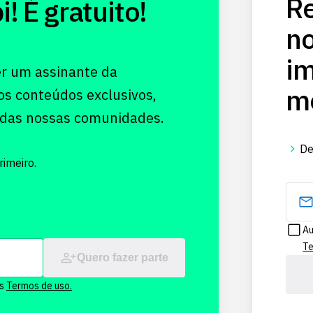
Re
 É gratuito!
no
im
er um assinante da
me
os conteúdos exclusivos,
 das nossas comunidades.
De
imeiro.
Au
Te
Quero fazer parte
os
Termos de uso.