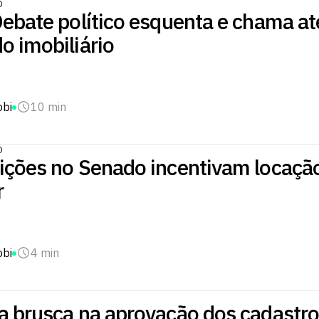
O
Debate político esquenta e chama a
o imobiliário
obi
10 min
O
ições no Senado incentivam locaçã
r
obi
4 min
a brusca na aprovação dos cadastro