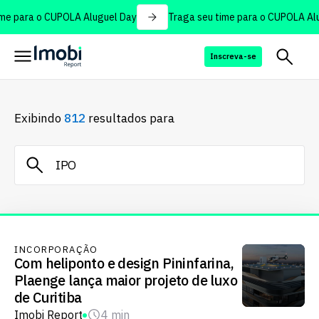
e para o CUPOLA Aluguel Day
Traga seu time para o CUPOLA Alug
Inscreva-se
Exibindo
812
resultados para
INCORPORAÇÃO
Com heliponto e design Pininfarina,
Plaenge lança maior projeto de luxo
de Curitiba
Imobi Report
4 min