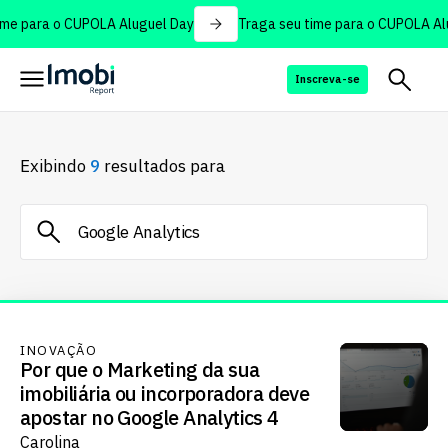
me para o CUPOLA Aluguel Day
Traga seu time para o CUPOLA Alu
Inscreva-se
Exibindo
9
resultados para
INOVAÇÃO
Por que o Marketing da sua
imobiliária ou incorporadora deve
apostar no Google Analytics 4
Carolina