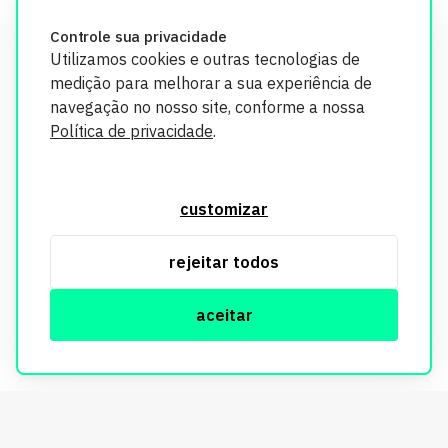
credibilidade.
Controle sua privacidade
Utilizamos cookies e outras tecnologias de
medição para melhorar a sua experiência de
navegação no nosso site, conforme a nossa
Política de privacidade
.
O Imobi Report se compromete a proteger sua privacidade e
segurança. Todos os dados coletados em nosso site são
customizar
utilizados exclusivamente para fins de aprimoramento de
serviços, respeitando as diretrizes da LGPD. Para mais
rejeitar todos
informações, consulte nossa Política de Privacidade.
aceitar
© Copyright Imobi Report. Todos os direitos reservados.
Política de privacidade
mobister