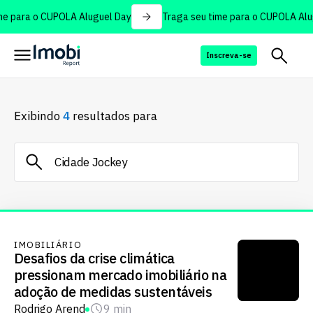
e para o CUPOLA Aluguel Day
Traga seu time para o CUPOLA Alug
Inscreva-se
Exibindo
4
resultados para
IMOBILIÁRIO
Desafios da crise climática
pressionam mercado imobiliário na
adoção de medidas sustentáveis
Rodrigo Arend
9 min