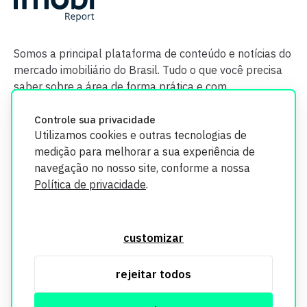
Somos a principal plataforma de conteúdo e notícias do
mercado imobiliário do Brasil. Tudo o que você precisa
saber sobre a área de forma prática e com
credibilidade.
Controle sua privacidade
Utilizamos cookies e outras tecnologias de
medição para melhorar a sua experiência de
navegação no nosso site, conforme a nossa
Política de privacidade
.
O Imobi Report se compromete a proteger sua privacidade e
segurança. Todos os dados coletados em nosso site são
customizar
utilizados exclusivamente para fins de aprimoramento de
serviços, respeitando as diretrizes da LGPD. Para mais
rejeitar todos
informações, consulte nossa Política de Privacidade.