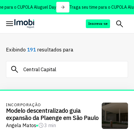
e para o CUPOLA Aluguel Day
Traga seu time para o CUPOLA Alug
Inscreva-se
Exibindo
191
resultados para
INCORPORAÇÃO
Modelo descentralizado guia
expansão da Plaenge em São Paulo
Angela Matos
3 min