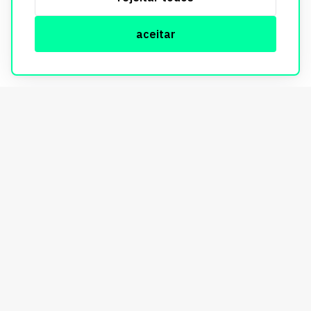
aceitar
© Copyright Imobi Report. Todos os direitos reservados.
Política de privacidade
mobister