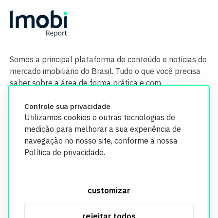
Somos a principal plataforma de conteúdo e notícias do
mercado imobiliário do Brasil. Tudo o que você precisa
saber sobre a área de forma prática e com
credibilidade.
Controle sua privacidade
Utilizamos cookies e outras tecnologias de
medição para melhorar a sua experiência de
navegação no nosso site, conforme a nossa
Política de privacidade
.
O Imobi Report se compromete a proteger sua privacidade e
segurança. Todos os dados coletados em nosso site são
customizar
utilizados exclusivamente para fins de aprimoramento de
serviços, respeitando as diretrizes da LGPD. Para mais
rejeitar todos
informações, consulte nossa Política de Privacidade.