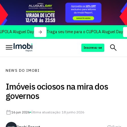
luguel Day
Traga seu time para o CUPOLA Aluguel Day
Tra
Inscreva-se
NEWS DO IMOBI
Imóveis ociosos na mira dos
governos
16 jun 2026
Última atualização: 18 junho 2026