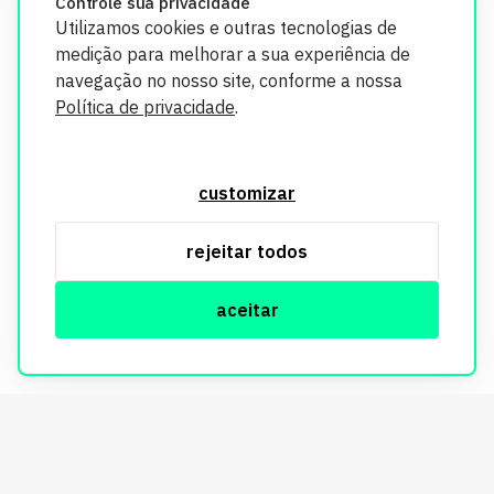
Controle sua privacidade
Utilizamos cookies e outras tecnologias de
medição para melhorar a sua experiência de
navegação no nosso site, conforme a nossa
Política de privacidade
.
O Imobi Report se compromete a proteger sua privacidade e
segurança. Todos os dados coletados em nosso site são
customizar
utilizados exclusivamente para fins de aprimoramento de
serviços, respeitando as diretrizes da LGPD. Para mais
rejeitar todos
informações, consulte nossa Política de Privacidade.
aceitar
© Copyright Imobi Report. Todos os direitos reservados.
Política de privacidade
mobister