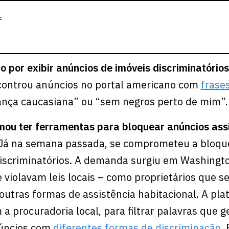
.
o por exibir anúncios de imóveis discriminatórios
ncontrou anúncios no portal americano com
frase
nça caucasiana” ou “sem negros perto de mim”. 
irmou ter ferramentas para bloquear anúncios as
Já na semana passada, se comprometeu a bloqu
iscriminatórios
.
A demanda surgiu em Washingto
e violavam leis locais – como proprietários que 
 outras formas de assistência habitacional. A pl
a procuradoria local, para filtrar palavras que 
núncios com
diferentes formas de discriminação
.