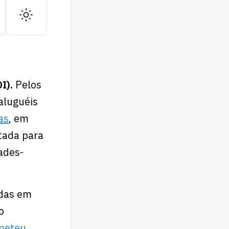
OI).
Pelos
aluguéis
as
, em
tada para
ades-
adas em
o
meteu