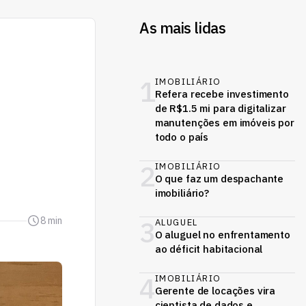
As mais lidas
1
IMOBILIÁRIO
Refera recebe investimento
de R$1.5 mi para digitalizar
manutenções em imóveis por
todo o país
2
IMOBILIÁRIO
O que faz um despachante
imobiliário?
8 min
3
ALUGUEL
O aluguel no enfrentamento
ao déficit habitacional
4
IMOBILIÁRIO
Gerente de locações vira
cientista de dados e