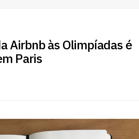
da Airbnb às Olimpíadas é
em Paris