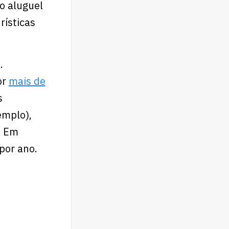
o aluguel
rísticas
b
.
or
mais de
s
emplo),
. Em
por ano.