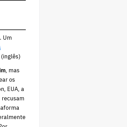
. Um
s
(inglês)
sim
, mas
ear os
n, EUA, a
se recusam
ataforma
geralmente
 Por