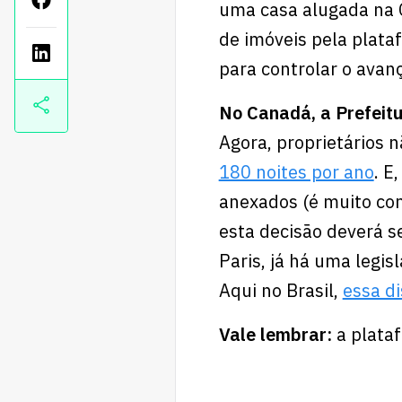
uma casa alugada na C
de imóveis pela plata
para controlar o avan
No Canadá, a Prefeitu
Agora, proprietários 
180 noites por ano
. E
anexados (é muito co
esta decisão deverá s
Paris, já há uma legi
Aqui no Brasil,
essa d
Vale lembrar:
a plata