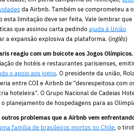
ividades
da Airbnb. Também se comprometeu a ou
esta limitação deve ser feita. Vale lembrar que 
ticas que assinou carta pedindo
ajuda à União
ar a expansão explosiva da plataforma. (
inglês
)
Paris reagiu com um boicote aos Jogos Olímpicos
iação de hotéis e restaurantes parisienses, emit
do o apoio aos jogos
. O presidente da união, Rol
ria entre COI e Airbnb de “desrespeitosa com o
tria hoteleira”. O Grupo Nacional de Cadeias Hote
o planejamento de hospedagens para as Olimpí
a outros problemas que a Airbnb vem enfrentand
uma família de brasileiros mortos no Chile
, o tir