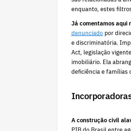
enquanto, estes filtro
Já comentamos aqui n
denunciado
por direc
e discriminatória. Im
Act, legislação vigen
imobiliário. Ela abran
deficiência e famílias
Incorporadora
A construção civil al
PIB do Brasil entre 