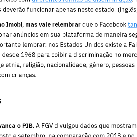
s deverão funcionar apenas neste estado. (inglês
o Imobi, mas vale relembrar
que o Facebook
ta
ionar anúncios em sua plataforma de maneira s
portante lembrar: nos Estados Unidos existe a Fa
te desde 1968 para coibir a discriminação no mer
ge etnia, religião, nacionalidade, gênero, pessoa
 com crianças.
s
avanca o PIB.
A FGV divulgou dados que mostram 
agosto e setembro, na comparação com 2018 e no