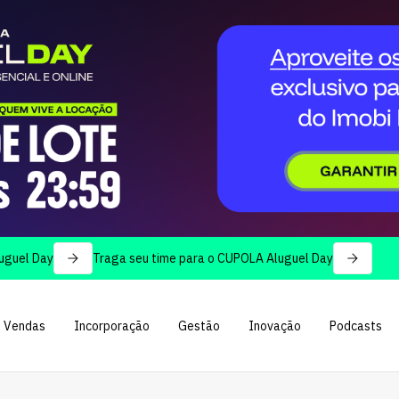
ay
Traga seu time para o CUPOLA Aluguel Day
Vendas
Incorporação
Gestão
Inovação
Podcasts