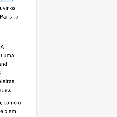
vir os
Paris foi
.
A
iu uma
and
s
leiras
adas.
o
, como o
oteio em