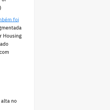
)
mbém foi
egmentada
ir Housing
cado
s com
alta no