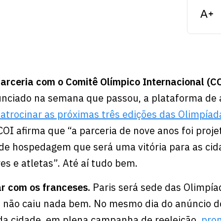
arceria com o Comitê Olímpico Internacional (C
unciado na semana que passou, a plataforma de 
atrocinar as próximas três edições das Olimpíad
OI afirma que “a parceria de nove anos foi proje
de hospedagem que será uma vitória para as cid
es e atletas”. Até aí tudo bem.
ar com os franceses.
Paris será sede das Olimpí
lá não caiu nada bem. No mesmo dia do anúncio d
a da cidade, em plena campanha de reeleição,
pro