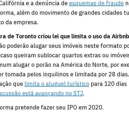
alifórnia e a denúncia de
esquemas de fraude
n
forma, além do movimento de grandes cidades tu
ço da empresa.
ra de Toronto criou lei que
limita o uso da Airbn
não poderão alugar seus imóveis neste formato p
, caso queiram sublocar quartos extras ou imóvei
mum alugar o porão na América do Norte, por ex
er tomada pelos inquilinos e limitada por 28 dias
slação que
limita o aluguel turístico
para 120 dias 
iscussão está avançando no STJ
.
forma pretende fazer seu IPO em 2020.