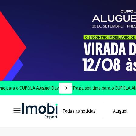
 o CUPOLA Aluguel Day
Traga seu time para o CUPOLA Aluguel D
Todas as notícias
Aluguel