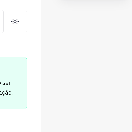
 ser
ação.