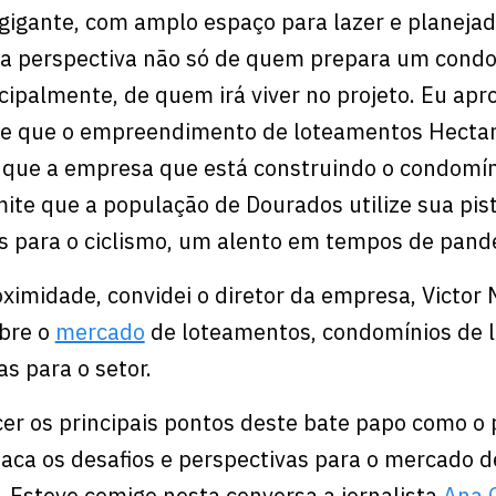
gante, com amplo espaço para lazer e planejad
la perspectiva não só de quem prepara um cond
cipalmente, de quem irá viver no projeto. Eu apr
e que o empreendimento de loteamentos Hecta
e que a empresa que está construindo o condomín
mite que a população de Dourados utilize sua pis
s para o ciclismo, um alento em tempos de pand
ximidade, convidei o diretor da empresa, Victor 
bre o
mercado
de loteamentos, condomínios de l
s para o setor.
er os principais pontos deste bate papo como o 
aca os desafios e perspectivas para o mercado d
. Esteve comigo nesta conversa a jornalista
Ana 