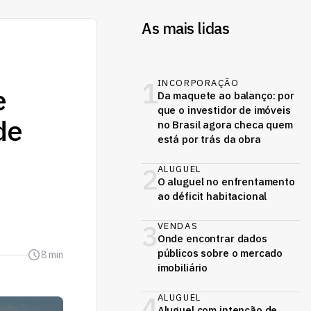
As mais lidas
1
INCORPORAÇÃO
e
Da maquete ao balanço: por
que o investidor de imóveis
de
no Brasil agora checa quem
está por trás da obra
2
ALUGUEL
O aluguel no enfrentamento
ao déficit habitacional
3
VENDAS
Onde encontrar dados
públicos sobre o mercado
8 min
imobiliário
4
ALUGUEL
Aluguel com intenção de