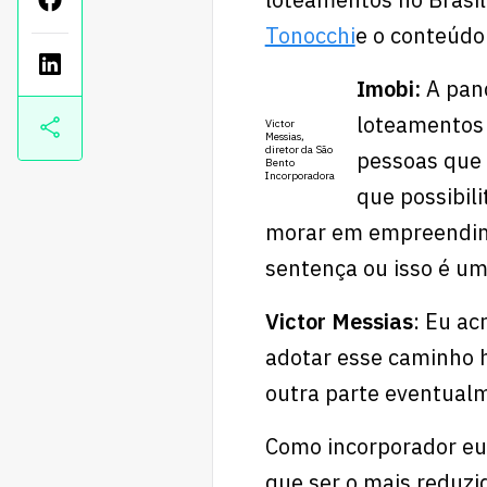
Tonocchi
e o conteúdo
Imobi:
A pand
loteamentos 
Victor
Messias,
diretor da São
pessoas que
Bento
Incorporadora
que possibil
morar em empreendime
sentença ou isso é u
Victor Messias
: Eu ac
adotar esse caminho h
outra parte eventualm
Como incorporador eu
que ser o mais reduzi