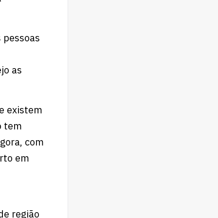
as pessoas
jo as
e existem
o tem
Agora, com
orto em
de região