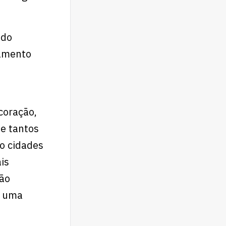
ndo
eamento
coração,
de tantos
o cidades
is
são
r uma