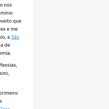
o nos
omínio
oveito que
res e me
io, a
São
ta de
emia.
Messias,
uxo,
primeiro
e
Clara