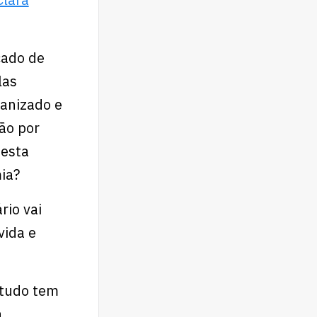
cado de
las
anizado e
ão por
nesta
ia?
rio vai
vida e
 tudo tem
a