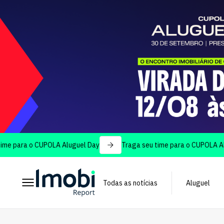
ra o CUPOLA Aluguel Day
Traga seu time para o CUPOLA Aluguel 
Todas as notícias
Aluguel