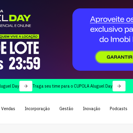
Day
Traga seu time para o CUPOLA Aluguel Day
Vendas
Incorporação
Gestão
Inovação
Podcasts