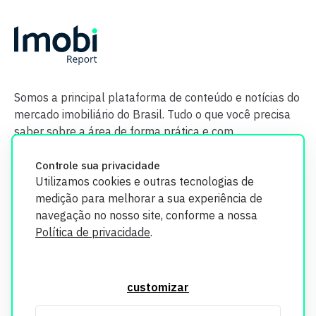
Somos a principal plataforma de conteúdo e notícias do
mercado imobiliário do Brasil. Tudo o que você precisa
saber sobre a área de forma prática e com
credibilidade.
Controle sua privacidade
Utilizamos cookies e outras tecnologias de
medição para melhorar a sua experiência de
navegação no nosso site, conforme a nossa
Política de privacidade
.
O Imobi Report se compromete a proteger sua privacidade e
segurança. Todos os dados coletados em nosso site são
customizar
utilizados exclusivamente para fins de aprimoramento de
serviços, respeitando as diretrizes da LGPD. Para mais