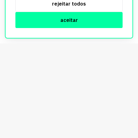
rejeitar todos
informações, consulte nossa Política de Privacidade.
aceitar
© Copyright Imobi Report. Todos os direitos reservados.
Política de privacidade
mobister