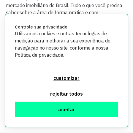
mercado imobiliário do Brasil. Tudo o que você precisa
saber sobre a área de forma prática e com
credibilidade.
Controle sua privacidade
Utilizamos cookies e outras tecnologias de
medição para melhorar a sua experiência de
navegação no nosso site, conforme a nossa
Política de privacidade
.
O Imobi Report se compromete a proteger sua privacidade e
segurança. Todos os dados coletados em nosso site são
customizar
utilizados exclusivamente para fins de aprimoramento de
serviços, respeitando as diretrizes da LGPD. Para mais
rejeitar todos
informações, consulte nossa Política de Privacidade.
aceitar
© Copyright Imobi Report. Todos os direitos reservados.
Política de privacidade
mobister