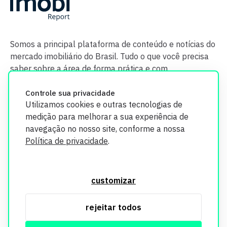
Somos a principal plataforma de conteúdo e notícias do
mercado imobiliário do Brasil. Tudo o que você precisa
saber sobre a área de forma prática e com
credibilidade.
Controle sua privacidade
Utilizamos cookies e outras tecnologias de
medição para melhorar a sua experiência de
navegação no nosso site, conforme a nossa
Política de privacidade
.
O Imobi Report se compromete a proteger sua privacidade e
segurança. Todos os dados coletados em nosso site são
customizar
utilizados exclusivamente para fins de aprimoramento de
serviços, respeitando as diretrizes da LGPD. Para mais
rejeitar todos
informações, consulte nossa Política de Privacidade.