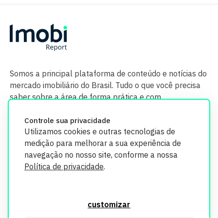
Somos a principal plataforma de conteúdo e notícias do
mercado imobiliário do Brasil. Tudo o que você precisa
saber sobre a área de forma prática e com
credibilidade.
Controle sua privacidade
Utilizamos cookies e outras tecnologias de
medição para melhorar a sua experiência de
navegação no nosso site, conforme a nossa
Política de privacidade
.
O Imobi Report se compromete a proteger sua privacidade e
segurança. Todos os dados coletados em nosso site são
customizar
utilizados exclusivamente para fins de aprimoramento de