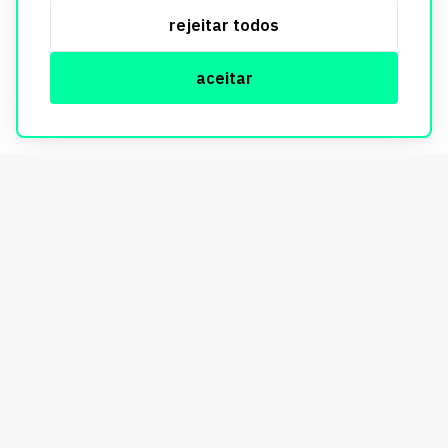
serviços, respeitando as diretrizes da LGPD. Para mais
rejeitar todos
informações, consulte nossa Política de Privacidade.
aceitar
© Copyright Imobi Report. Todos os direitos reservados.
Política de privacidade
mobister