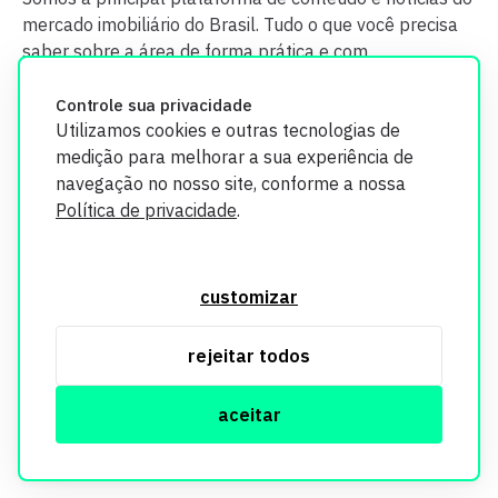
mercado imobiliário do Brasil. Tudo o que você precisa
saber sobre a área de forma prática e com
credibilidade.
Controle sua privacidade
Utilizamos cookies e outras tecnologias de
medição para melhorar a sua experiência de
navegação no nosso site, conforme a nossa
Política de privacidade
.
O Imobi Report se compromete a proteger sua privacidade e
segurança. Todos os dados coletados em nosso site são
customizar
utilizados exclusivamente para fins de aprimoramento de
serviços, respeitando as diretrizes da LGPD. Para mais
rejeitar todos
informações, consulte nossa Política de Privacidade.
aceitar
© Copyright Imobi Report. Todos os direitos reservados.
Política de privacidade
mobister