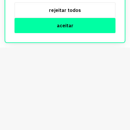
serviços, respeitando as diretrizes da LGPD. Para mais
rejeitar todos
informações, consulte nossa Política de Privacidade.
aceitar
© Copyright Imobi Report. Todos os direitos reservados.
Política de privacidade
mobister