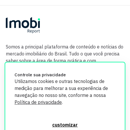
Somos a principal plataforma de conteúdo e notícias do
mercado imobiliário do Brasil. Tudo o que você precisa
saber sobre a área de forma prática e com
credibilidade.
Controle sua privacidade
Utilizamos cookies e outras tecnologias de
medição para melhorar a sua experiência de
navegação no nosso site, conforme a nossa
Política de privacidade
.
O Imobi Report se compromete a proteger sua privacidade e
segurança. Todos os dados coletados em nosso site são
customizar
utilizados exclusivamente para fins de aprimoramento de