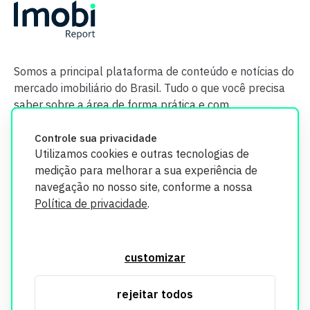
Somos a principal plataforma de conteúdo e notícias do
mercado imobiliário do Brasil. Tudo o que você precisa
saber sobre a área de forma prática e com
credibilidade.
Controle sua privacidade
Utilizamos cookies e outras tecnologias de
medição para melhorar a sua experiência de
navegação no nosso site, conforme a nossa
Política de privacidade
.
O Imobi Report se compromete a proteger sua privacidade e
segurança. Todos os dados coletados em nosso site são
customizar
utilizados exclusivamente para fins de aprimoramento de
serviços, respeitando as diretrizes da LGPD. Para mais
rejeitar todos
informações, consulte nossa Política de Privacidade.