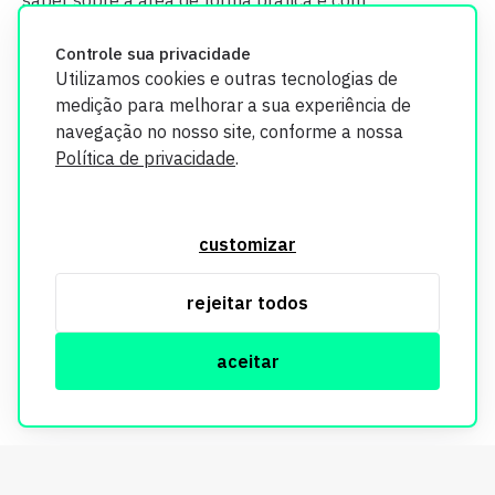
saber sobre a área de forma prática e com
credibilidade.
Controle sua privacidade
Utilizamos cookies e outras tecnologias de
medição para melhorar a sua experiência de
navegação no nosso site, conforme a nossa
Política de privacidade
.
O Imobi Report se compromete a proteger sua privacidade e
segurança. Todos os dados coletados em nosso site são
customizar
utilizados exclusivamente para fins de aprimoramento de
serviços, respeitando as diretrizes da LGPD. Para mais
rejeitar todos
informações, consulte nossa Política de Privacidade.
aceitar
© Copyright Imobi Report. Todos os direitos reservados.
Política de privacidade
mobister