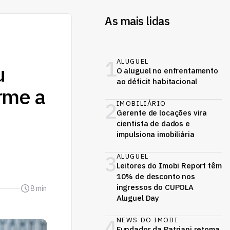
As mais lidas
1
ALUGUEL
u
O aluguel no enfrentamento
ao déficit habitacional
orme a
2
IMOBILIÁRIO
Gerente de locações vira
cientista de dados e
impulsiona imobiliária
3
ALUGUEL
Leitores do Imobi Report têm
10% de desconto nos
ingressos do CUPOLA
8 min
Aluguel Day
4
NEWS DO IMOBI
Fundador da Patriani retoma