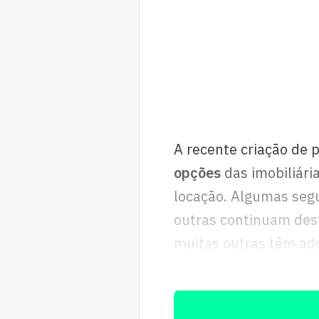
A recente criação de 
opções
das imobiliári
locação. Algumas seg
outras continuam des
muitas outras têm ado
as circunstâncias são