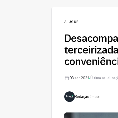
ALUGUEL
Desacompan
terceirizada
conveniênc
08 set 2021
Última atualiza
Redação Imobi