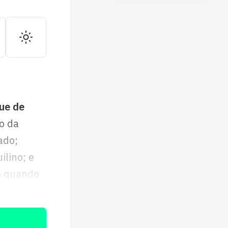
que de
o da
ado;
lino; e
ão quando