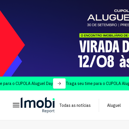
CUPOLA Aluguel Day
Traga seu time para o CUPOLA Aluguel Day
Todas as notícias
Aluguel