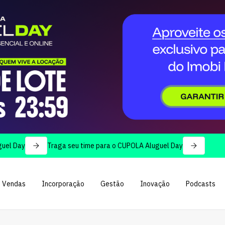
Traga seu time para o CUPOLA Aluguel Day
Vendas
Incorporação
Gestão
Inovação
Podcasts