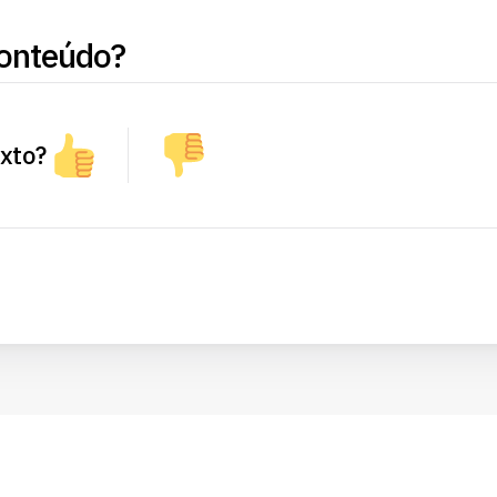
onteúdo?
exto?