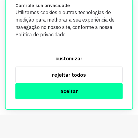
Controle sua privacidade
Utilizamos cookies e outras tecnologias de
medição para melhorar a sua experiência de
navegação no nosso site, conforme a nossa
Política de privacidade
.
O Imobi Report se compromete a proteger sua privacidade e
segurança. Todos os dados coletados em nosso site são
customizar
utilizados exclusivamente para fins de aprimoramento de
serviços, respeitando as diretrizes da LGPD. Para mais
rejeitar todos
informações, consulte nossa Política de Privacidade.
aceitar
© Copyright Imobi Report. Todos os direitos reservados.
Política de privacidade
mobister