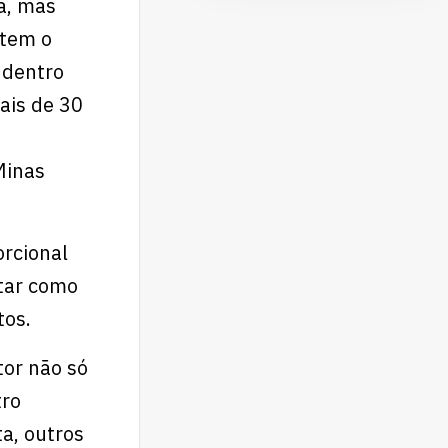
a, mas
 tem o
 dentro
ais de 30
Minas
orcional
tar como
tos.
tor não só
tro
a, outros