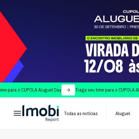
ra o CUPOLA Aluguel Day
Traga seu time para o CUPOLA Aluguel 
Todas as notícias
Aluguel