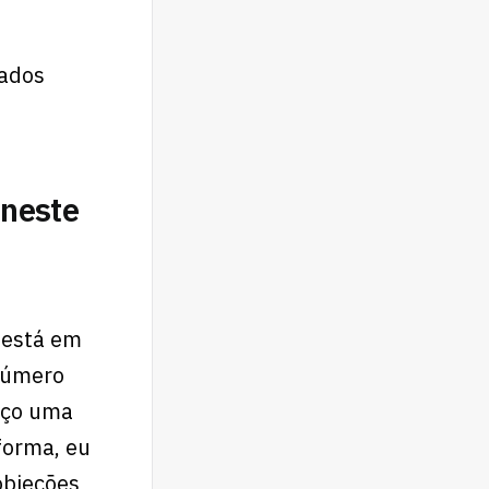
nados
 neste
 está em
 número
aço uma
forma, eu
objeções