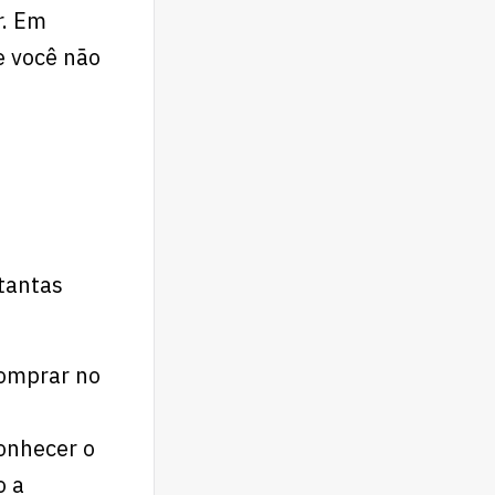
r. Em
e você não
tantas
comprar no
conhecer o
o a