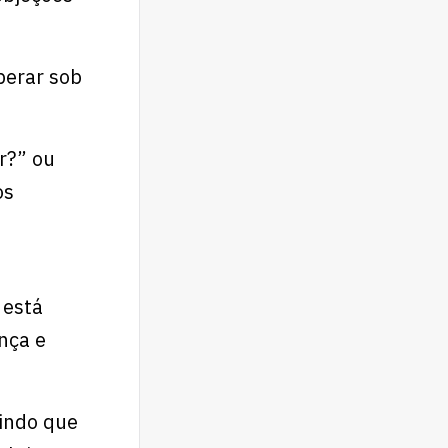
perar sob
r?” ou
os
 está
nça e
tindo que