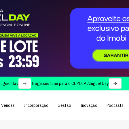
Day
Traga seu time para o CUPOLA Aluguel Day
Vendas
Incorporação
Gestão
Inovação
Podcasts