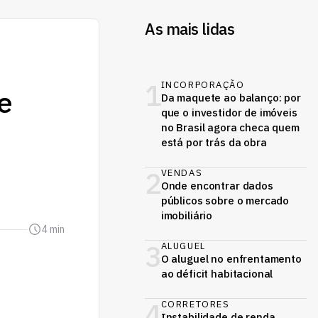
As mais lidas
1
INCORPORAÇÃO
e
Da maquete ao balanço: por
que o investidor de imóveis
no Brasil agora checa quem
está por trás da obra
2
VENDAS
Onde encontrar dados
públicos sobre o mercado
imobiliário
4 min
3
ALUGUEL
O aluguel no enfrentamento
ao déficit habitacional
4
CORRETORES
Instabilidade de renda