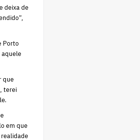
e deixa de
endido”,
e Porto
 aquele
r que
 terei
le.
ue
ilo em que
 realidade