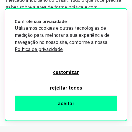
mercado imobiliário do Brasil. Tudo o que você precisa
saber sobre a área de forma prática e com
credibilidade.
Controle sua privacidade
Utilizamos cookies e outras tecnologias de
medição para melhorar a sua experiência de
navegação no nosso site, conforme a nossa
Política de privacidade
.
O Imobi Report se compromete a proteger sua privacidade e
segurança. Todos os dados coletados em nosso site são
customizar
utilizados exclusivamente para fins de aprimoramento de
serviços, respeitando as diretrizes da LGPD. Para mais
rejeitar todos
informações, consulte nossa Política de Privacidade.
aceitar
© Copyright Imobi Report. Todos os direitos reservados.
Política de privacidade
mobister