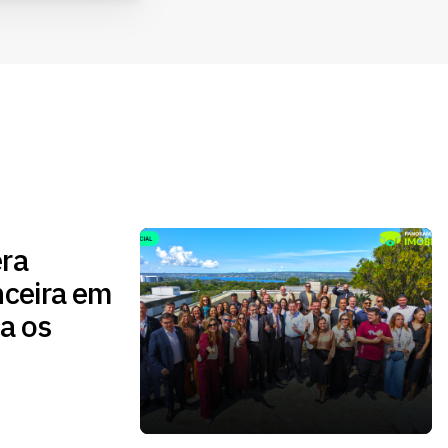
ra
nceira em
a os