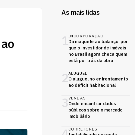
As mais lidas
1
INCORPORAÇÃO
 ao
Da maquete ao balanço: por
que o investidor de imóveis
no Brasil agora checa quem
está por trás da obra
2
ALUGUEL
O aluguel no enfrentamento
ao déficit habitacional
3
VENDAS
Onde encontrar dados
públicos sobre o mercado
imobiliário
4
CORRETORES
Instabilidade de renda