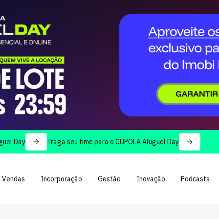
Traga seu time para o CUPOLA Aluguel Day
Vendas
Incorporação
Gestão
Inovação
Podcasts