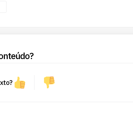
onteúdo?
exto?