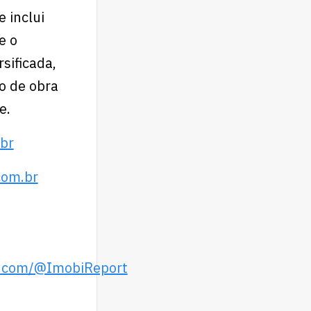
 inclui
e o
sificada,
o de obra
e.
br
.br⁠⁠⁠⁠⁠⁠
e.com/@ImobiReport