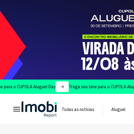
 CUPOLA Aluguel Day
Traga seu time para o CUPOLA Aluguel Day
Todas as notícias
Aluguel