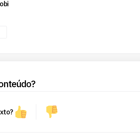
obi
onteúdo?
exto?