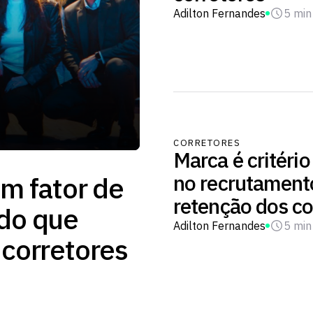
Adilton Fernandes
5 min
CORRETORES
Marca é critério
no recrutament
um fator de
retenção dos co
 do que
Adilton Fernandes
5 min
 corretores