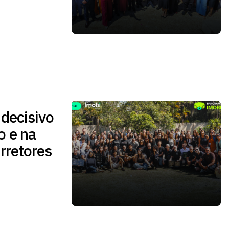
 decisivo
o e na
rretores