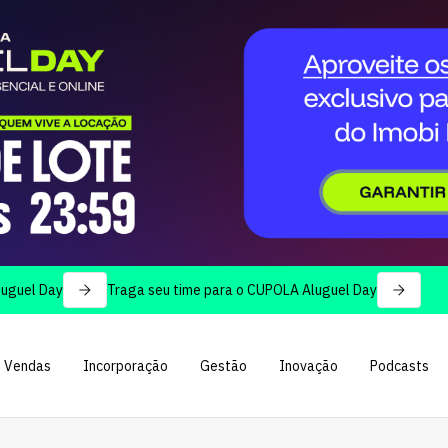
ay
Traga seu time para o CUPOLA Aluguel Day
Vendas
Incorporação
Gestão
Inovação
Podcasts