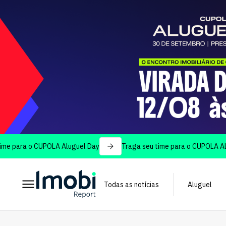
 o CUPOLA Aluguel Day
Traga seu time para o CUPOLA Aluguel D
Todas as notícias
Aluguel