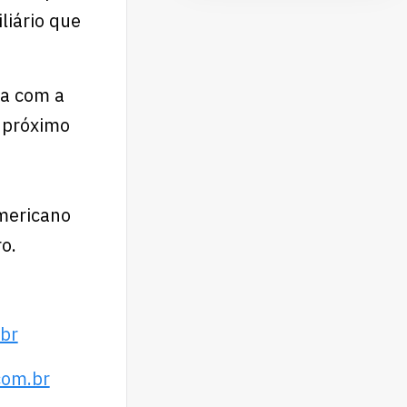
liário que
ua com a
 próximo
mericano
o.
br
.br⁠⁠⁠⁠⁠⁠