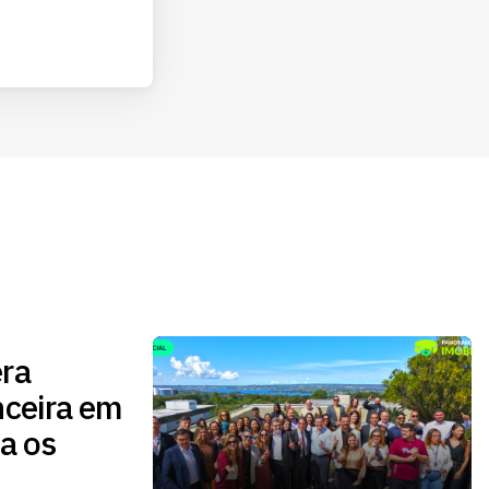
ra
nceira em
a os