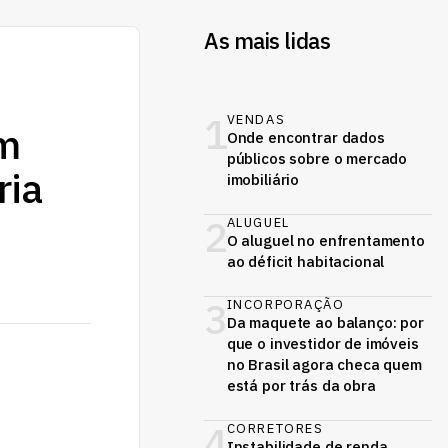
As mais lidas
1
VENDAS
om
Onde encontrar dados
públicos sobre o mercado
ria
imobiliário
2
ALUGUEL
O aluguel no enfrentamento
ao déficit habitacional
3
INCORPORAÇÃO
Da maquete ao balanço: por
que o investidor de imóveis
no Brasil agora checa quem
está por trás da obra
4
CORRETORES
Instabilidade de renda