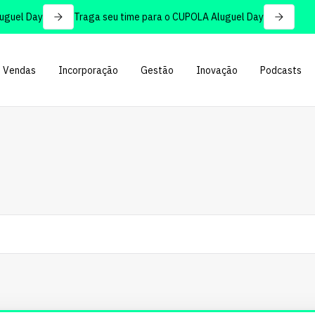
l Day
Traga seu time para o CUPOLA Aluguel Day
Vendas
Incorporação
Gestão
Inovação
Podcasts