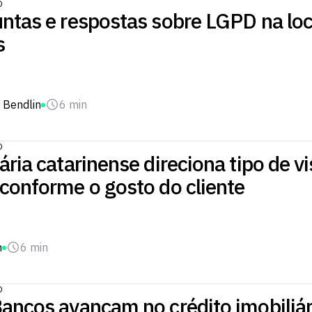
O
untas e respostas sobre LGPD na lo
s
 Bendlin
6 min
O
ária catarinense direciona tipo de vi
conforme o gosto do cliente
n
6 min
O
ancos avançam no crédito imobiliár