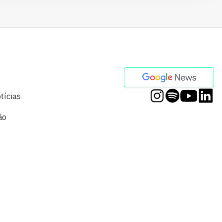
tícias
ão