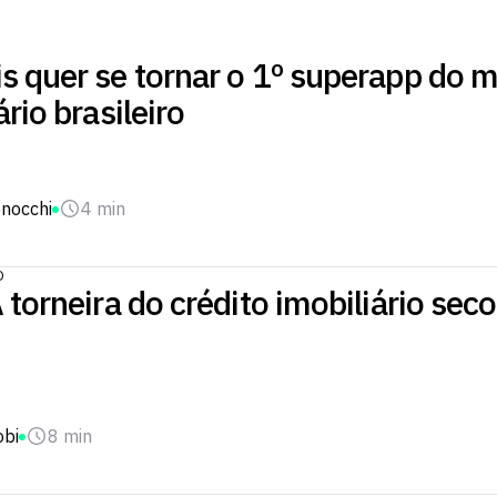
s quer se tornar o 1º superapp do 
ário brasileiro
onocchi
4 min
O
 torneira do crédito imobiliário sec
obi
8 min