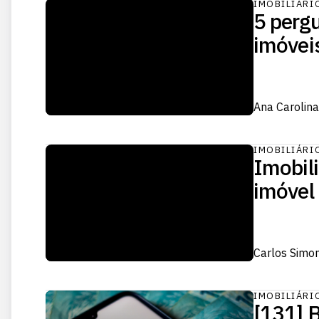
IMOBILIÁRI
5 perg
imóvei
Ana Carolina
IMOBILIÁRI
Imobili
imóvel 
Carlos Simo
IMOBILIÁRI
[131] B