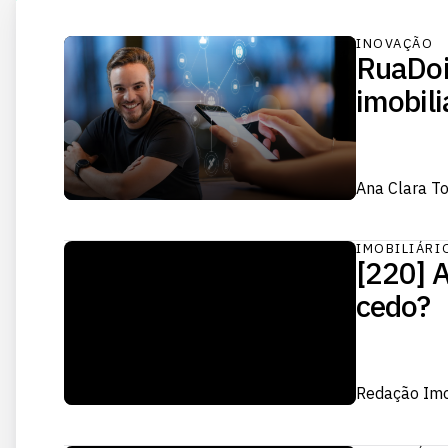
INOVAÇÃO
RuaDoi
imobili
Ana Clara T
IMOBILIÁRI
[220] A
cedo?
Redação Im