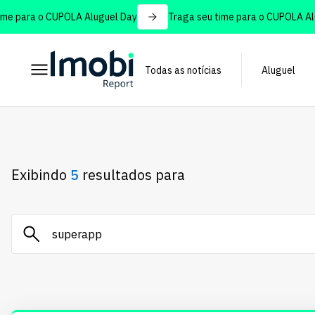
para o CUPOLA Aluguel Day
Traga seu time para o CUPOLA Alugue
Todas as notícias
Aluguel
Exibindo
5
resultados para