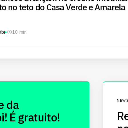
o no teto do Casa Verde e Amarela
obi
10 min
e da
NEWS
Re
 É gratuito!