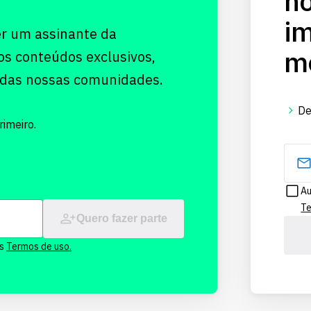
no
im
er um assinante da
me
os conteúdos exclusivos,
 das nossas comunidades.
De
imeiro.
Au
Te
Quero fazer parte
os
Termos de uso.