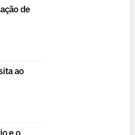
cação de
sita ao
io e o