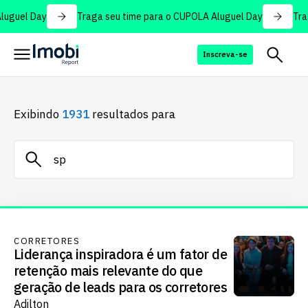
uguel Day
Traga seu time para o CUPOLA Aluguel Day
Trag
Inscreva-se
Exibindo
1931
resultados para
CORRETORES
Liderança inspiradora é um fator de
retenção mais relevante do que
geração de leads para os corretores
Adilton