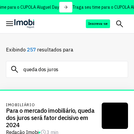
me para o CUPOLA Aluguel Day
Traga seu time para o CUPOLA Alu
Inscreva-se
Exibindo
257
resultados para
IMOBILIÁRIO
Para o mercado imobiliário, queda
dos juros será fator decisivo em
2024
Redação Imobi
3 min