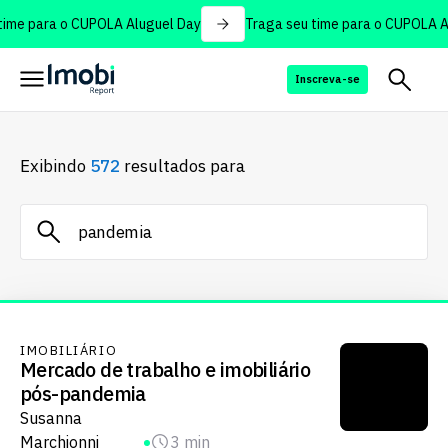
ime para o CUPOLA Aluguel Day
Traga seu time para o CUPOLA Al
Inscreva-se
Exibindo
572
resultados para
IMOBILIÁRIO
Mercado de trabalho e imobiliário
pós-pandemia
Susanna
Marchionni
3 min