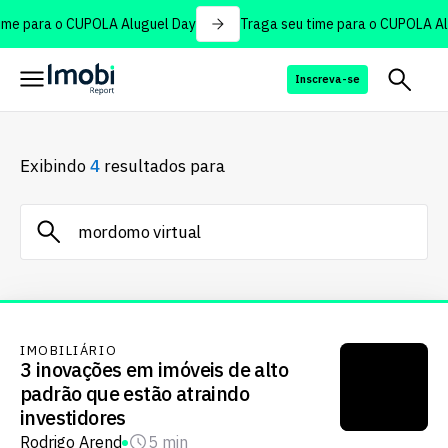
me para o CUPOLA Aluguel Day
Traga seu time para o CUPOLA Alu
Inscreva-se
Exibindo
4
resultados para
IMOBILIÁRIO
3 inovações em imóveis de alto
padrão que estão atraindo
investidores
Rodrigo Arend
5 min