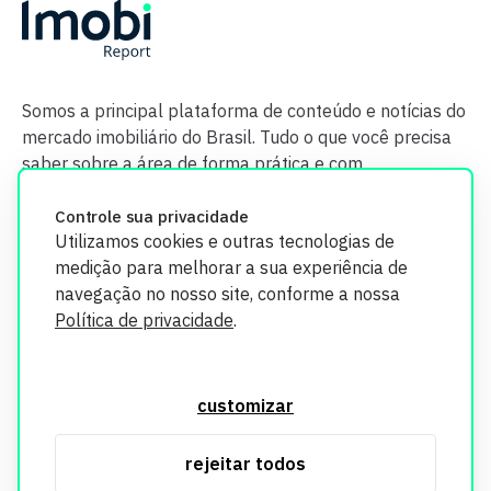
Somos a principal plataforma de conteúdo e notícias do
mercado imobiliário do Brasil. Tudo o que você precisa
saber sobre a área de forma prática e com
credibilidade.
Controle sua privacidade
Utilizamos cookies e outras tecnologias de
medição para melhorar a sua experiência de
navegação no nosso site, conforme a nossa
Política de privacidade
.
O Imobi Report se compromete a proteger sua privacidade e
segurança. Todos os dados coletados em nosso site são
customizar
utilizados exclusivamente para fins de aprimoramento de
serviços, respeitando as diretrizes da LGPD. Para mais
rejeitar todos
informações, consulte nossa Política de Privacidade.