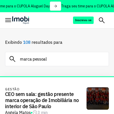
me para o CUPOLA Aluguel Day
Traga seu time para o CUPOLA Alu
Inscreva-se
Exibindo
108
resultados para
GESTÃO
CEO sem sala: gestão presente
marca operação de Imobiliária no
interior de São Paulo
Angela Matos
3 min