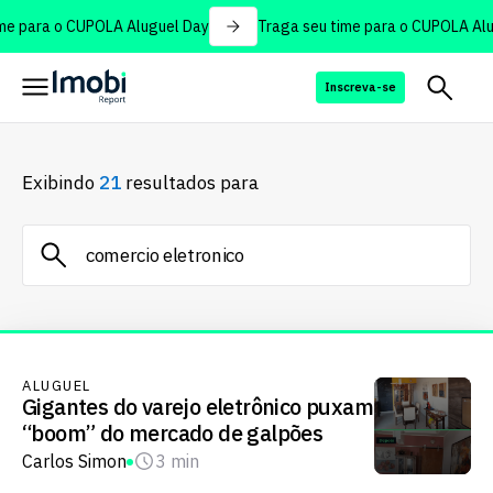
e para o CUPOLA Aluguel Day
Traga seu time para o CUPOLA Alug
Inscreva-se
Exibindo
21
resultados para
ALUGUEL
Gigantes do varejo eletrônico puxam
“boom” do mercado de galpões
Carlos Simon
3 min