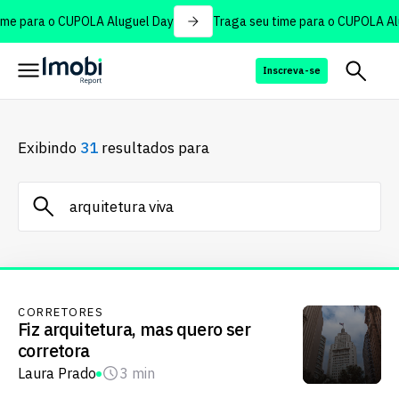
me para o CUPOLA Aluguel Day
Traga seu time para o CUPOLA Alu
Inscreva-se
Exibindo
31
resultados para
CORRETORES
Fiz arquitetura, mas quero ser
corretora
Laura Prado
3 min