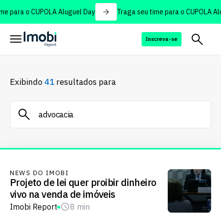
me para o CUPOLA Aluguel Day
Traga seu time para o CUPOLA Alu
Inscreva-se
Exibindo
41
resultados para
NEWS DO IMOBI
Projeto de lei quer proibir dinheiro
vivo na venda de imóveis
Imobi Report
8 min