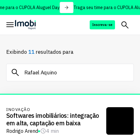
e para o CUPOLA Aluguel Day
Traga seu time para o CUPOLA Alug
Inscreva-se
Exibindo
11
resultados para
INOVAÇÃO
Softwares imobiliários: integração
em alta, captação em baixa
Rodrigo Arend
4 min