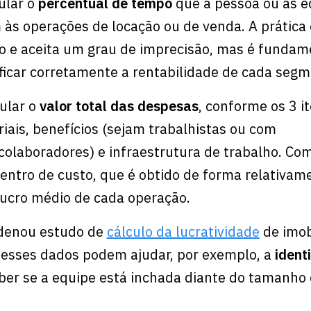
ular o
percentual de tempo
que a pessoa ou as e
 às operações de locação ou de venda. A prática 
cio e aceita um grau de imprecisão, mas é fundam
ficar corretamente a rentabilidade de cada seg
cular o
valor total das despesas
, conforme os 3 i
riais, benefícios (sejam trabalhistas ou com
olaboradores) e infraestrutura de trabalho. Co
centro de custo, que é obtido de forma relativam
lucro médio de cada operação.
rdenou estudo de
cálculo da lucratividade
de imob
 esses dados podem ajudar, por exemplo, a
identi
ber se a equipe está inchada diante do tamanho