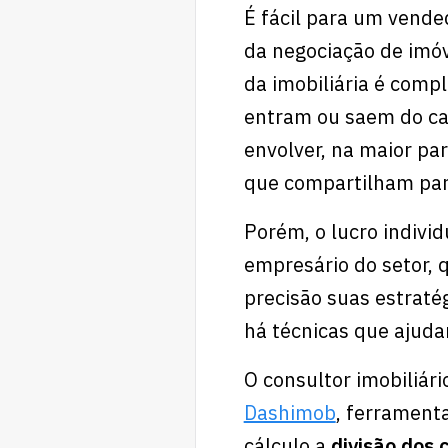
É fácil para um vende
da negociação de imóv
da imobiliária é comp
entram ou saem do ca
envolver, na maior pa
que compartilham part
Porém, o lucro indivi
empresário do setor,
precisão suas estraté
há técnicas que ajud
O consultor imobiliár
Dashimob
, ferrament
cálculo a
divisão dos