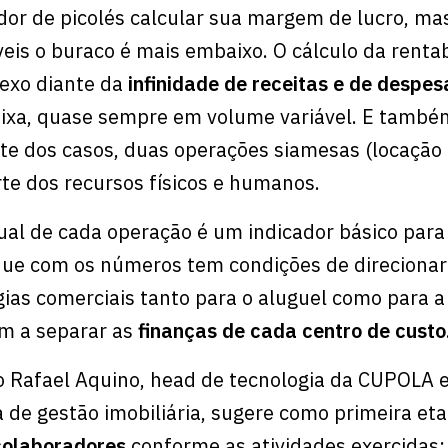
dor de picolés calcular sua margem de lucro, ma
eis o buraco é mais embaixo. O cálculo da renta
lexo diante da
infinidade de receitas e de despe
ixa, quase sempre em volume variável. E també
rte dos casos, duas operações siamesas (locação 
e dos recursos físicos e humanos.
dual de cada operação é um indicador básico para
 que com os números tem condições de direciona
gias comerciais tanto para o aluguel como para a
am a separar as
finanças de cada centro de custo
io Rafael Aquino, head de tecnologia da CUPOLA e
a de gestão imobiliária, sugere como primeira et
 colaboradores
conforme as atividades exercidas: