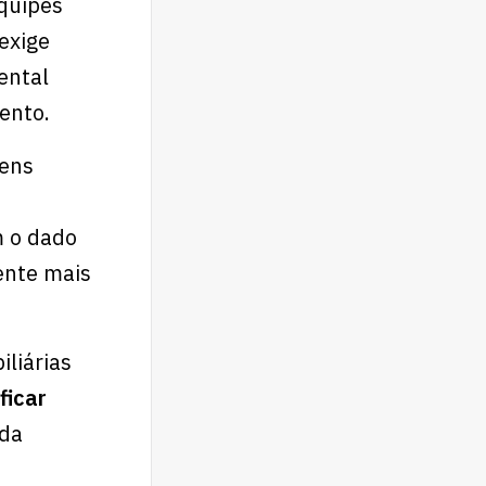
quipes
exige
ental
mento.
tens
m o dado
ente mais
iliárias
ficar
 da