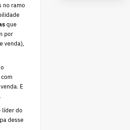
s no ramo
bilidade
sas
que
m por
e venda),
 o
r com
 venda. E
.
 líder do
apa desse