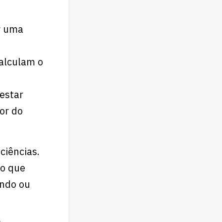
r uma
alculam o
 estar
or do
ciências.
to que
ando ou