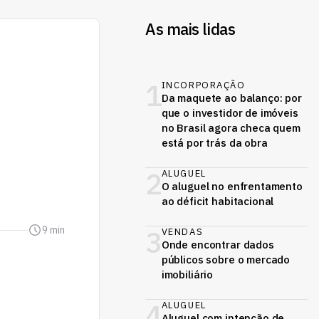
As mais lidas
1
INCORPORAÇÃO
Da maquete ao balanço: por
que o investidor de imóveis
no Brasil agora checa quem
está por trás da obra
2
ALUGUEL
O aluguel no enfrentamento
ao déficit habitacional
9 min
3
VENDAS
Onde encontrar dados
públicos sobre o mercado
imobiliário
4
ALUGUEL
Aluguel com intenção de