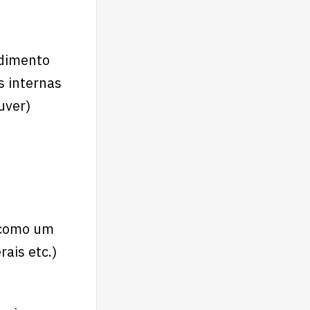
ndimento
s internas
uver)
 como um
rais etc.)