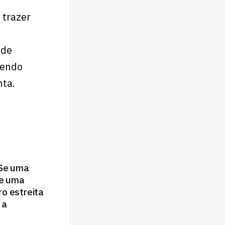
 trazer
 de
zendo
nta.
 Se uma
re uma
o estreita
 a