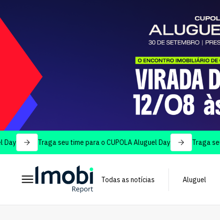
Traga seu time para o CUPOLA Aluguel Day
Traga seu time 
Todas as notícias
Aluguel