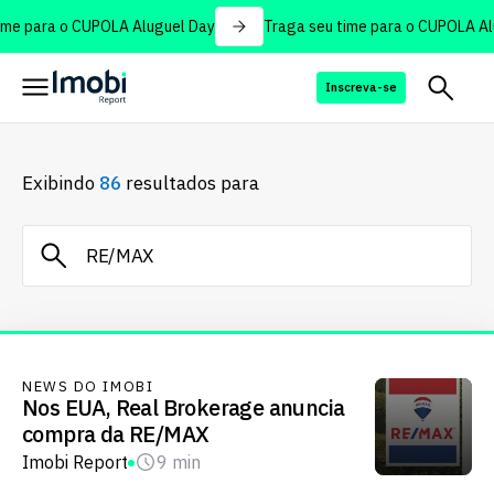
me para o CUPOLA Aluguel Day
Traga seu time para o CUPOLA Alu
Inscreva-se
Exibindo
86
resultados para
NEWS DO IMOBI
Nos EUA, Real Brokerage anuncia
compra da RE/MAX
Imobi Report
9 min