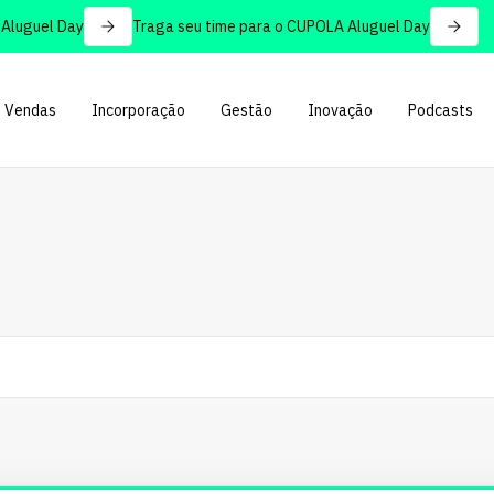
uel Day
Traga seu time para o CUPOLA Aluguel Day
Vendas
Incorporação
Gestão
Inovação
Podcasts