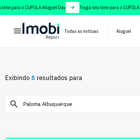
e para o CUPOLA Aluguel Day
Traga seu time para o CUPOLA Alug
Todas as notícias
Aluguel
Exibindo
8
resultados para