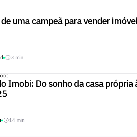
s de uma campeã para vender imóve
nd
3 min
OBI
o Imobi: Do sonho da casa própria à
25
t
14 min