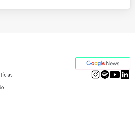
tícias
ão