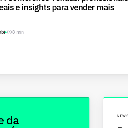
eais e insights para vender mais
obi
8 min
e da
NEWS