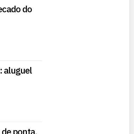
recado do
: aluguel
 de ponta,