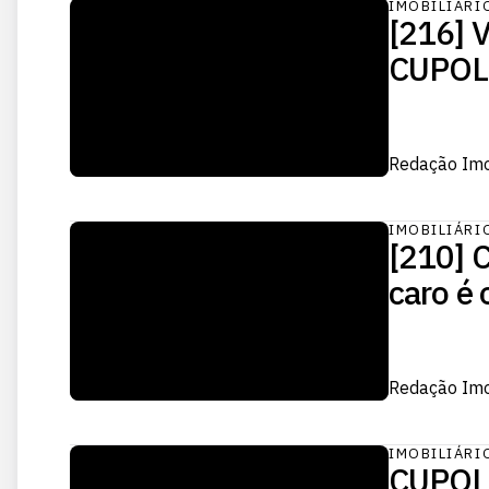
IMOBILIÁRI
[216] V
CUPOL
Redação Im
IMOBILIÁRI
[210] C
caro é 
Redação Im
IMOBILIÁRI
CUPOLA