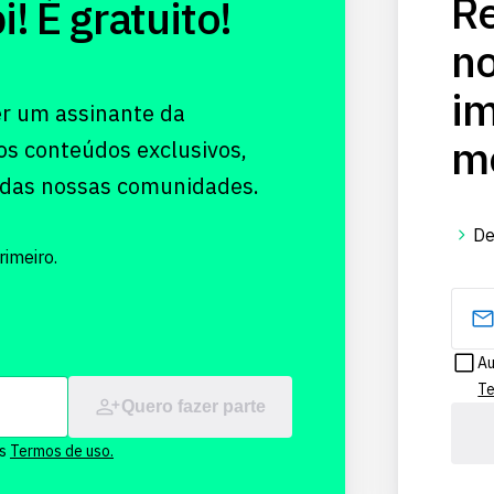
Re
 É gratuito!
no
im
er um assinante da
me
os conteúdos exclusivos,
 das nossas comunidades.
De
imeiro.
Au
Te
Quero fazer parte
os
Termos de uso.