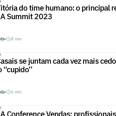
O
itória do time humano: o principal 
A Summit 2023
obi
8 min
O
asais se juntam cada vez mais cedo
o “cupido”
obi
6 min
O
 Conference Vendas: profissionais