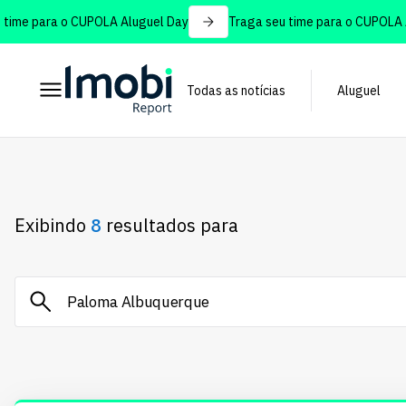
e para o CUPOLA Aluguel Day
Traga seu time para o CUPOLA Alug
Todas as notícias
Aluguel
Exibindo
8
resultados para