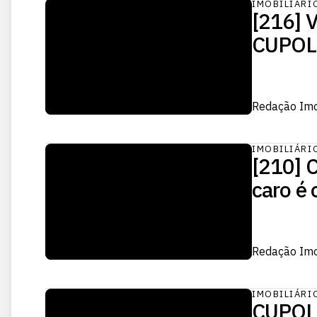
IMOBILIÁRI
[216] V
CUPOL
Redação Im
IMOBILIÁRI
[210] C
caro é 
Redação Im
IMOBILIÁRI
CUPOLA