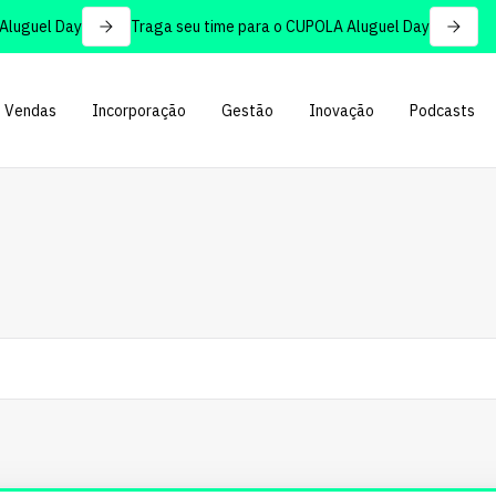
uel Day
Traga seu time para o CUPOLA Aluguel Day
Vendas
Incorporação
Gestão
Inovação
Podcasts