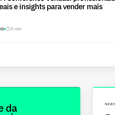
eais e insights para vender mais
obi
8 min
e da
NEWS