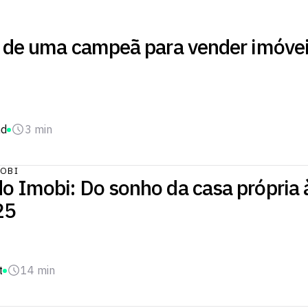
s de uma campeã para vender imóve
nd
3 min
OBI
o Imobi: Do sonho da casa própria à
25
t
14 min