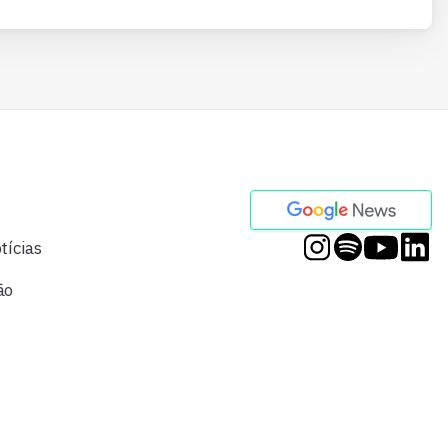
tícias
ão