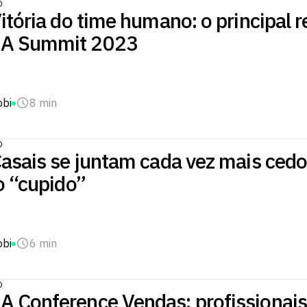
O
itória do time humano: o principal 
A Summit 2023
obi
8 min
O
asais se juntam cada vez mais cedo
o “cupido”
obi
6 min
O
 Conference Vendas: profissionais