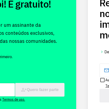
Re
 É gratuito!
no
im
er um assinante da
me
os conteúdos exclusivos,
 das nossas comunidades.
De
imeiro.
Au
Te
Quero fazer parte
os
Termos de uso.