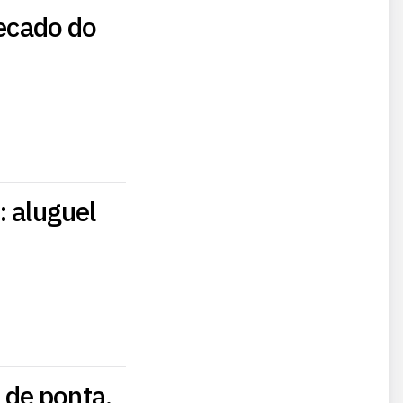
recado do
: aluguel
 de ponta,