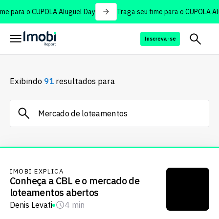
me para o CUPOLA Aluguel Day
Traga seu time para o CUPOLA Alu
Inscreva-se
Exibindo
91
resultados para
IMOBI EXPLICA
Conheça a CBL e o mercado de
loteamentos abertos
Denis Levati
4 min