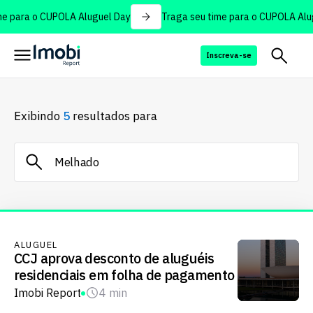
e para o CUPOLA Aluguel Day
Traga seu time para o CUPOLA Alug
Inscreva-se
Exibindo
5
resultados para
ALUGUEL
CCJ aprova desconto de aluguéis
residenciais em folha de pagamento
Imobi Report
4 min