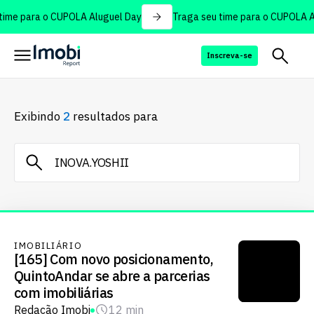
ime para o CUPOLA Aluguel Day
Traga seu time para o CUPOLA Al
Inscreva-se
Exibindo
2
resultados para
IMOBILIÁRIO
[165] Com novo posicionamento,
QuintoAndar se abre a parcerias
com imobiliárias
Redação Imobi
12 min