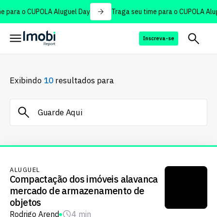
 para o CUPOLA Aluguel Day
Traga seu time para o CUPOLA Alug
Inscreva-se
Exibindo
10
resultados para
ALUGUEL
Compactação dos imóveis alavanca
mercado de armazenamento de
objetos
Rodrigo Arend
4 min