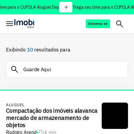
me para o CUPOLA Aluguel Day
Traga seu time para o CUPOLA Alu
Inscreva-se
Exibindo
10
resultados para
ALUGUEL
Compactação dos imóveis alavanca
mercado de armazenamento de
objetos
Rodrigo Arend
4 min