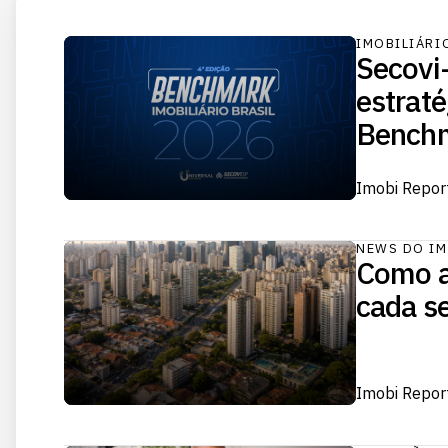
IMOBILIÁRI
Secovi
estraté
Benchm
Imobi Repor
NEWS DO IM
Como a
cada 
Imobi Repor