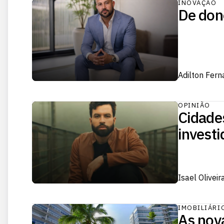
INOVAÇÃO
De dono
Adilton Fer
OPINIÃO
Cidades
investi
Isael Oliveir
IMOBILIÁRI
As nova