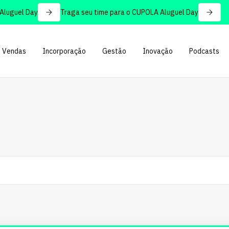
uel Day
Traga seu time para o CUPOLA Aluguel Day
Vendas
Incorporação
Gestão
Inovação
Podcasts