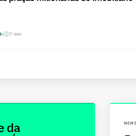
t
7 min
e da
NEWS