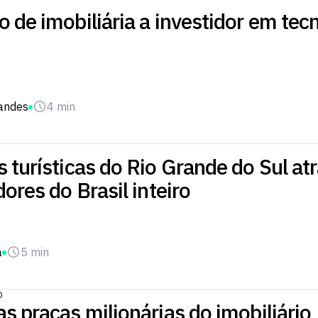
 de imobiliária a investidor em tec
nandes
4 min
 turísticas do Rio Grande do Sul a
dores do Brasil inteiro
a
5 min
O
s praças milionárias do imobiliário