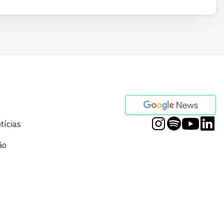
tícias
ão