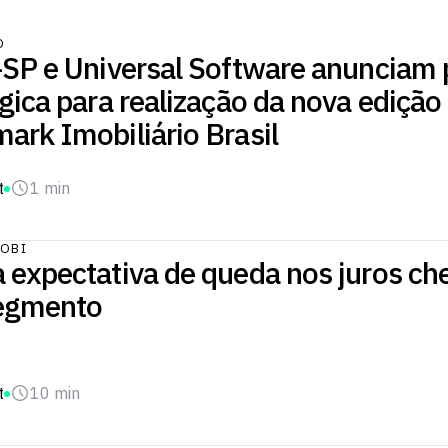
O
-SP e Universal Software anunciam 
gica para realização da nova edição
ark Imobiliário Brasil
t
1 min
OBI
 expectativa de queda nos juros ch
segmento
t
10 min