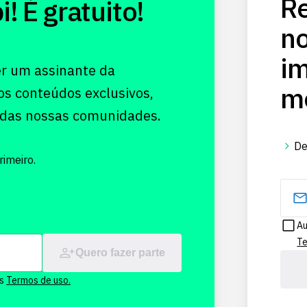
Re
 É gratuito!
no
im
er um assinante da
me
os conteúdos exclusivos,
 das nossas comunidades.
De
imeiro.
Au
Te
Quero fazer parte
os
Termos de uso.