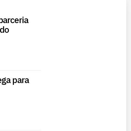
parceria
 do
ega para