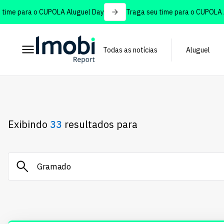
 para o CUPOLA Aluguel Day
Traga seu time para o CUPOLA Alug
Todas as notícias
Aluguel
Exibindo
33
resultados para