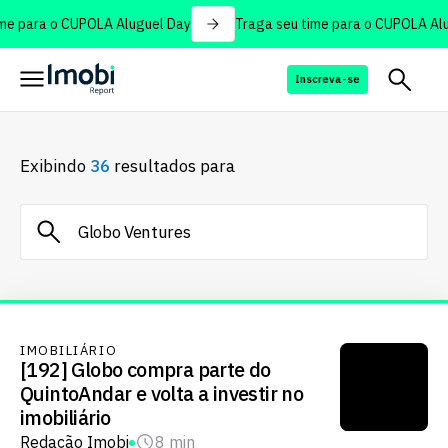
e para o CUPOLA Aluguel Day
Traga seu time para o CUPOLA Alug
Inscreva-se
Exibindo
36
resultados para
IMOBILIÁRIO
[192] Globo compra parte do
QuintoAndar e volta a investir no
imobiliário
Redação Imobi
8 min