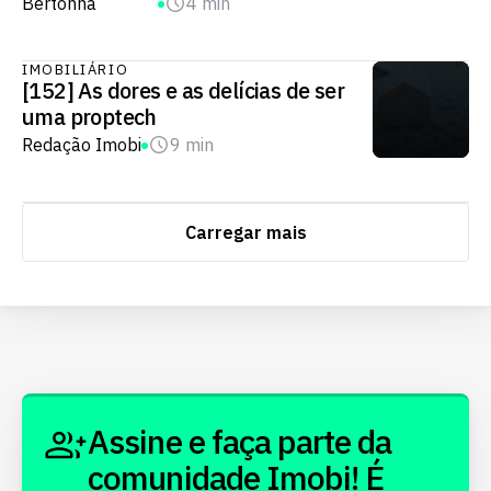
Bertonha
4 min
IMOBILIÁRIO
[152] As dores e as delícias de ser
uma proptech
Redação Imobi
9 min
Carregar mais
Assine e faça parte da
comunidade Imobi! É