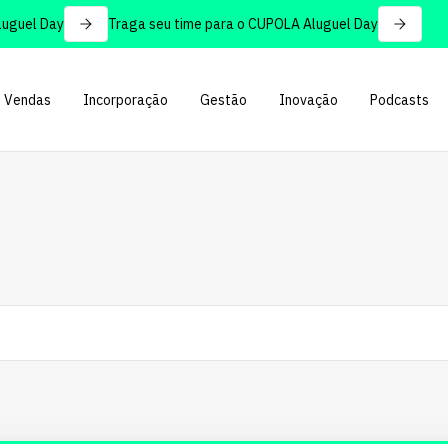
el Day
Traga seu time para o CUPOLA Aluguel Day
Vendas
Incorporação
Gestão
Inovação
Podcasts