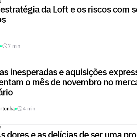
O
estratégia da Loft e os riscos com 
os
7 min
A
as inesperadas e aquisições expres
ntam o mês de novembro no merc
ário
rtonha
4 min
O
s dores e as delícias de ser uma pr