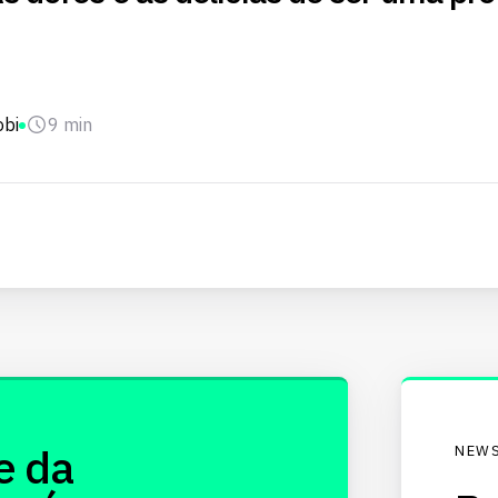
obi
9 min
e da
NEWS