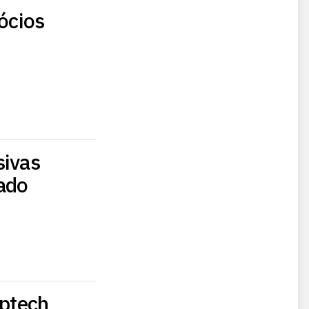
sócios
sivas
ado
optech