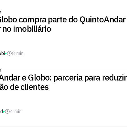
O
Globo compra parte do QuintoAndar 
r no imobiliário
obi
8 min
O
ndar e Globo: parceria para reduzir
ão de clientes
nd
4 min