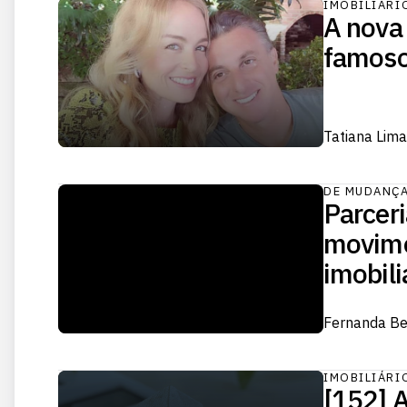
IMOBILIÁRI
A nova 
famos
Tatiana Lima
DE MUDANÇ
Parceri
movime
imobili
Fernanda Be
IMOBILIÁRI
[152] A