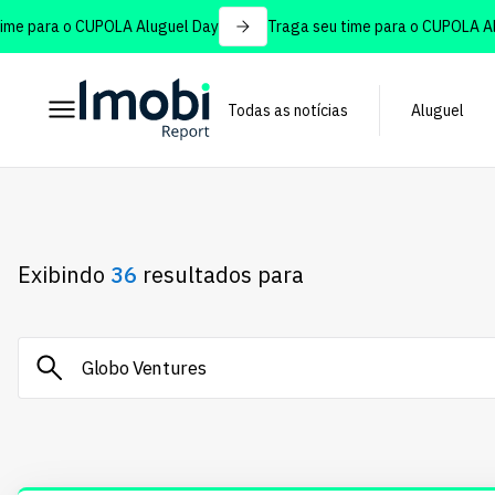
 para o CUPOLA Aluguel Day
Traga seu time para o CUPOLA Alugu
Todas as notícias
Aluguel
Exibindo
36
resultados para