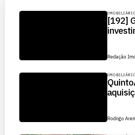
IMOBILIÁRI
[192] 
investi
Redação Im
IMOBILIÁRI
QuintoA
aquisiç
Rodrigo Are