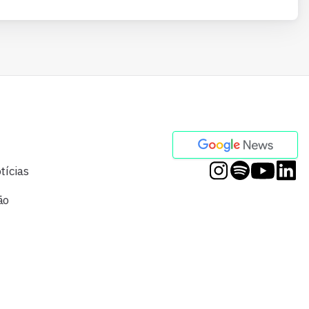
tícias
ão