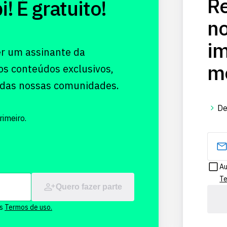
Re
 É gratuito!
no
im
er um assinante da
me
os conteúdos exclusivos,
 das nossas comunidades.
De
imeiro.
Au
Te
Quero fazer parte
os
Termos de uso.