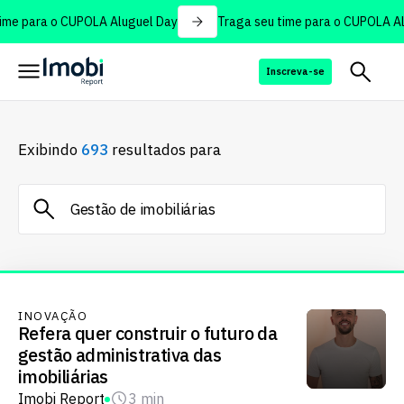
me para o CUPOLA Aluguel Day
Traga seu time para o CUPOLA Alu
Inscreva-se
Exibindo
693
resultados para
INOVAÇÃO
Refera quer construir o futuro da
gestão administrativa das
imobiliárias
Imobi Report
3 min