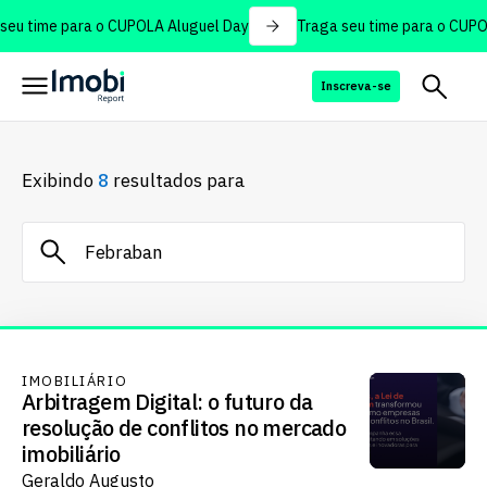
eu time para o CUPOLA Aluguel Day
Traga seu time para o CUPOL
Inscreva-se
Exibindo
8
resultados para
IMOBILIÁRIO
Arbitragem Digital: o futuro da
resolução de conflitos no mercado
imobiliário
Geraldo Augusto