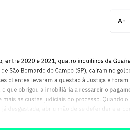
 entre 2020 e 2021, quatro inquilinos da Guaír
, de São Bernardo do Campo (SP), caíram no golp
ses clientes levaram a questão à Justiça e foram 
o que obrigou a imobiliária a
ressarcir o pagam
 mais as custas judiciais do processo. Quando o 
, já desgastada, abriu mão de se defender e arco
o prejuízo.