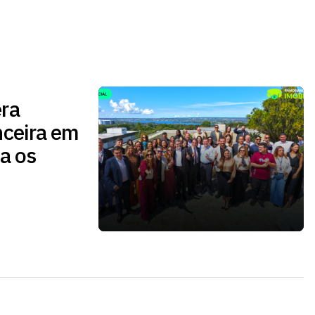
ra
nceira em
a os