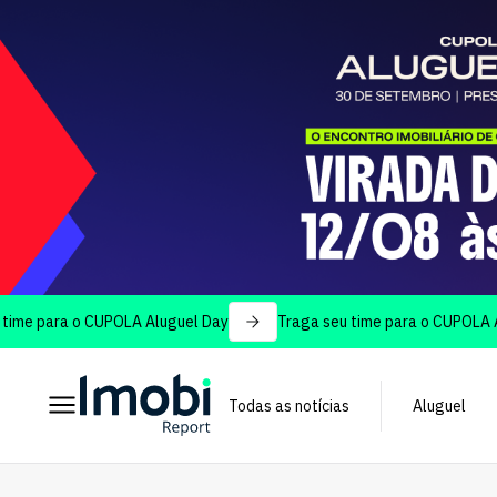
 o CUPOLA Aluguel Day
Traga seu time para o CUPOLA Aluguel Da
Todas as notícias
Aluguel