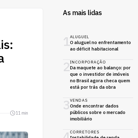
As mais lidas
1
ALUGUEL
is:
O aluguel no enfrentamento
ao déficit habitacional
a
2
INCORPORAÇÃO
Da maquete ao balanço: por
que o investidor de imóveis
no Brasil agora checa quem
está por trás da obra
3
VENDAS
Onde encontrar dados
públicos sobre o mercado
11 min
imobiliário
4
CORRETORES
Instabilidade de renda