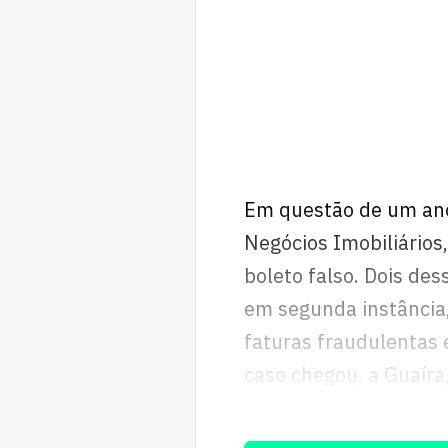
Em questão de um ano,
Negócios Imobiliários
boleto falso. Dois des
em segunda instância, 
faturas fraudulentas e
caso chegou, a Guaíra
antecipadamente com 