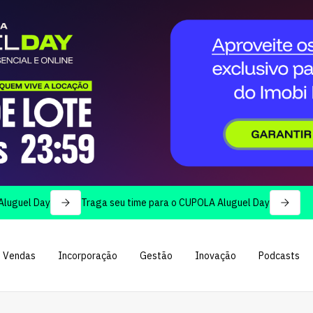
y
Traga seu time para o CUPOLA Aluguel Day
Vendas
Incorporação
Gestão
Inovação
Podcasts