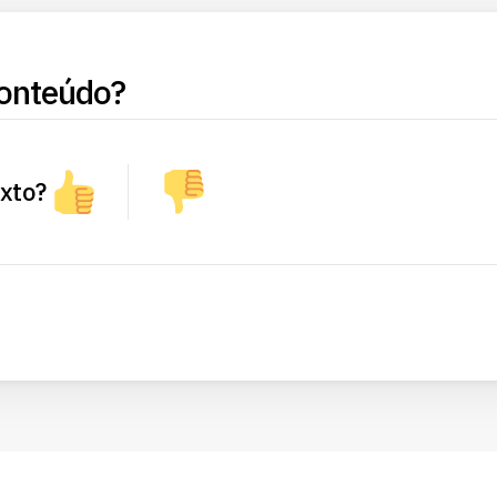
onteúdo?
exto?