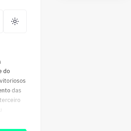
a
e do
vitoriosos
ento
das
terceiro
u